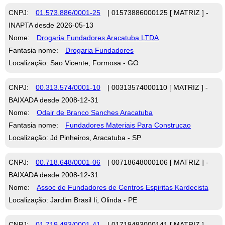
CNPJ:
01.573.886/0001-25
| 01573886000125 [ MATRIZ ] -
INAPTA desde 2026-05-13
Nome:
Drogaria Fundadores Aracatuba LTDA
Fantasia nome:
Drogaria Fundadores
Localização: Sao Vicente, Formosa - GO
CNPJ:
00.313.574/0001-10
| 00313574000110 [ MATRIZ ] -
BAIXADA desde 2008-12-31
Nome:
Odair de Branco Sanches Aracatuba
Fantasia nome:
Fundadores Materiais Para Construcao
Localização: Jd Pinheiros, Aracatuba - SP
CNPJ:
00.718.648/0001-06
| 00718648000106 [ MATRIZ ] -
BAIXADA desde 2008-12-31
Nome:
Assoc de Fundadores de Centros Espiritas Kardecista
Localização: Jardim Brasil Ii, Olinda - PE
CNPJ:
01.719.483/0001-41
| 01719483000141 [ MATRIZ ] -