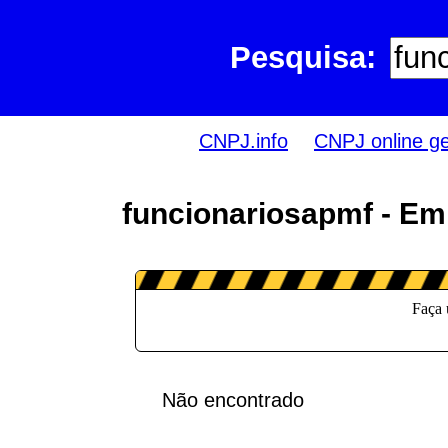
Pesquisa:
CNPJ.info
CNPJ online g
funcionariosapmf - Em
Não encontrado