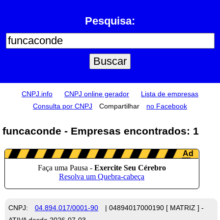
Pesquisa:
CNPJ.info
CNPJ online gerador
Lista de empresas
Consulta por CNPJ
Compartilhar
no Facebook
funcaconde - Empresas encontrados: 1
CNPJ:
04.894.017/0001-90
| 04894017000190 [ MATRIZ ] -
ATIVA desde 2026-07-03