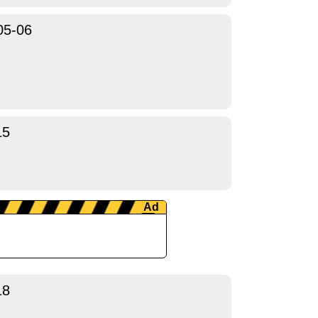
05-06
15
18