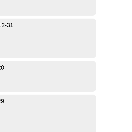
12-31
20
29