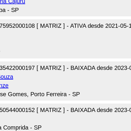
ria Cajuru
ba - SP
75952000108 [ MATRIZ ] - ATIVA desde 2021-05-
P
35422000197 [ MATRIZ ] - BAIXADA desde 2023-
Souza
nze
ose Gomes, Porto Ferreira - SP
50544000152 [ MATRIZ ] - BAIXADA desde 2023-
ha Comprida - SP