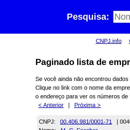
Pesquisa:
CNPJ.info
Paginado lista de empr
Se você ainda não encontrou dados n
Clique no link com o nome da empres
o endereço para ver os números de 
< Anterior
|
Próxima >
CNPJ:
00.406.981/0001-71
| 004