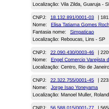
Localização: Vila Zilda, Guaruja - 
CNPJ:
18.132.891/0001-03
| 181
Nome:
Elisa Tatiama Gomes Roc
Fantasia nome:
Simpaticao
Localização: Reboucas, Lins - SP
CNPJ:
22.090.430/0003-46
| 220
Nome:
Engel Comercio Varejista 
Localização: Centro, Rio de Janeir
CNPJ:
22.322.755/0001-45
| 223
Nome:
Jorge Isao Yoneyama
Localização: Manoel Muller, Roland
CNPJ:
56.588.015/0001-77
| 565