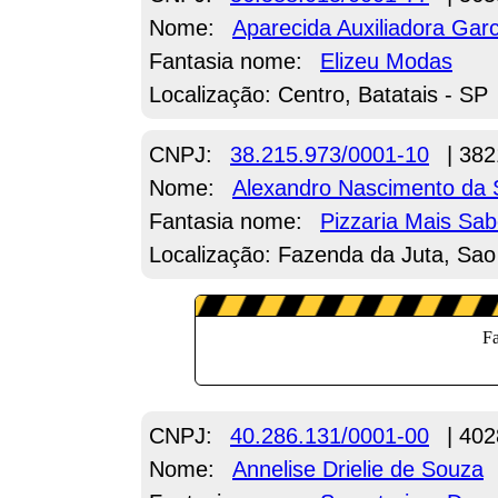
Nome:
Aparecida Auxiliadora Gar
Fantasia nome:
Elizeu Modas
Localização: Centro, Batatais - SP
CNPJ:
38.215.973/0001-10
| 382
Nome:
Alexandro Nascimento da S
Fantasia nome:
Pizzaria Mais Sa
Localização: Fazenda da Juta, Sao
CNPJ:
40.286.131/0001-00
| 402
Nome:
Annelise Drielie de Souza