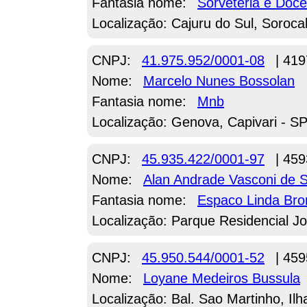
Fantasia nome:
Sorveteria e Doce
Localização: Cajuru do Sul, Soroca
CNPJ:
41.975.952/0001-08
| 419
Nome:
Marcelo Nunes Bossolan
Fantasia nome:
Mnb
Localização: Genova, Capivari - S
CNPJ:
45.935.422/0001-97
| 459
Nome:
Alan Andrade Vasconi de 
Fantasia nome:
Espaco Linda Bro
Localização: Parque Residencial J
CNPJ:
45.950.544/0001-52
| 459
Nome:
Loyane Medeiros Bussula
Localização: Bal. Sao Martinho, Il