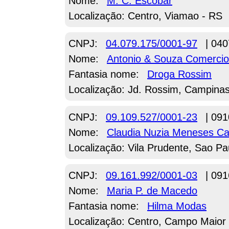
Nome:
M. C. Escobar
Localização: Centro, Viamao - RS
CNPJ:
04.079.175/0001-97
| 040
Nome:
Antonio & Souza Comerci
Fantasia nome:
Droga Rossim
Localização: Jd. Rossim, Campinas
CNPJ:
09.109.527/0001-23
| 091
Nome:
Claudia Nuzia Meneses C
Localização: Vila Prudente, Sao Pa
CNPJ:
09.161.992/0001-03
| 091
Nome:
Maria P. de Macedo
Fantasia nome:
Hilma Modas
Localização: Centro, Campo Maior 