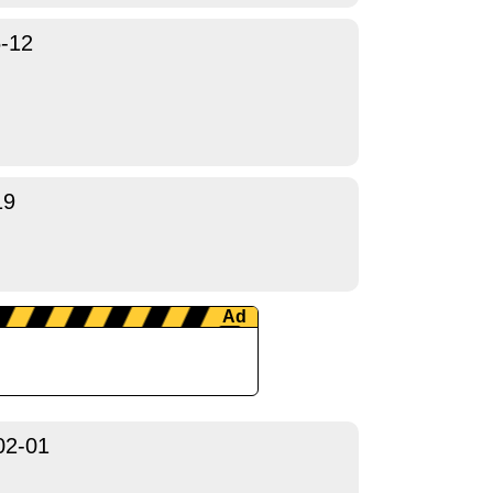
-12
19
02-01