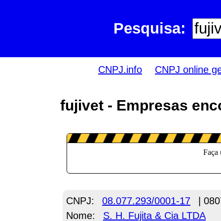
Pesquisa:
CNPJ.info
CNPJ online g
fujivet - Empresas enc
CNPJ:
08.077.293/0001-17
| 080
Nome:
S. H. Fujita & Cia LTDA