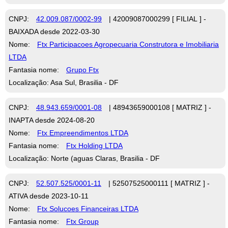
CNPJ:
42.009.087/0002-99
| 42009087000299 [ FILIAL ] -
BAIXADA desde 2022-03-30
Nome:
Ftx Participacoes Agropecuaria Construtora e Imobiliaria
LTDA
Fantasia nome:
Grupo Ftx
Localização: Asa Sul, Brasilia - DF
CNPJ:
48.943.659/0001-08
| 48943659000108 [ MATRIZ ] -
INAPTA desde 2024-08-20
Nome:
Ftx Empreendimentos LTDA
Fantasia nome:
Ftx Holding LTDA
Localização: Norte (aguas Claras, Brasilia - DF
CNPJ:
52.507.525/0001-11
| 52507525000111 [ MATRIZ ] -
ATIVA desde 2023-10-11
Nome:
Ftx Solucoes Financeiras LTDA
Fantasia nome:
Ftx Group