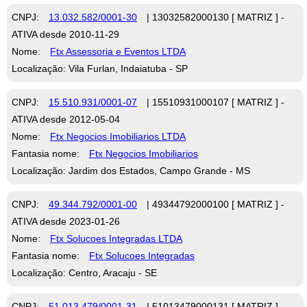
CNPJ:
13.032.582/0001-30
| 13032582000130 [ MATRIZ ] -
ATIVA desde 2010-11-29
Nome:
Ftx Assessoria e Eventos LTDA
Localização: Vila Furlan, Indaiatuba - SP
CNPJ:
15.510.931/0001-07
| 15510931000107 [ MATRIZ ] -
ATIVA desde 2012-05-04
Nome:
Ftx Negocios Imobiliarios LTDA
Fantasia nome:
Ftx Negocios Imobiliarios
Localização: Jardim dos Estados, Campo Grande - MS
CNPJ:
49.344.792/0001-00
| 49344792000100 [ MATRIZ ] -
ATIVA desde 2023-01-26
Nome:
Ftx Solucoes Integradas LTDA
Fantasia nome:
Ftx Solucoes Integradas
Localização: Centro, Aracaju - SE
CNPJ:
51.013.479/0001-31
| 51013479000131 [ MATRIZ ] -