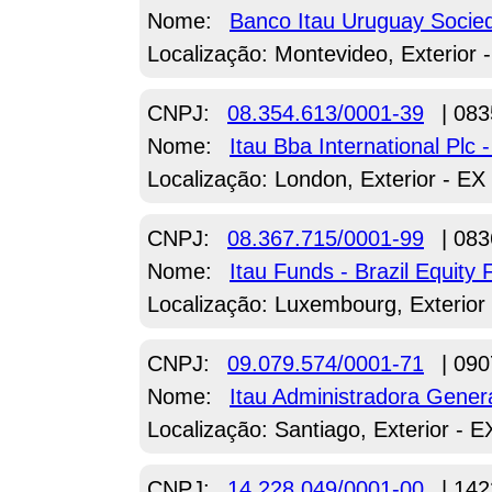
Nome:
Banco Itau Uruguay Socie
Localização: Montevideo, Exterior 
CNPJ:
08.354.613/0001-39
| 083
Nome:
Itau Bba International Plc 
Localização: London, Exterior - EX
CNPJ:
08.367.715/0001-99
| 083
Nome:
Itau Funds - Brazil Equity
Localização: Luxembourg, Exterior
CNPJ:
09.079.574/0001-71
| 090
Nome:
Itau Administradora Gener
Localização: Santiago, Exterior - E
CNPJ:
14.228.049/0001-00
| 142