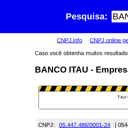
Pesquisa:
CNPJ.info
CNPJ online g
Caso você obtenha muitos resultados,
BANCO ITAU - Empresa
CNPJ:
05.447.486/0001-24
| 054