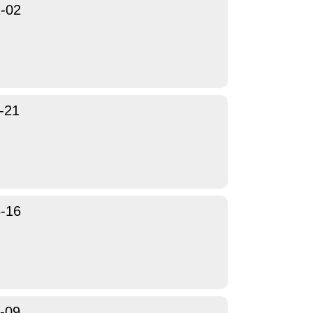
1-02
-21
8-16
-09